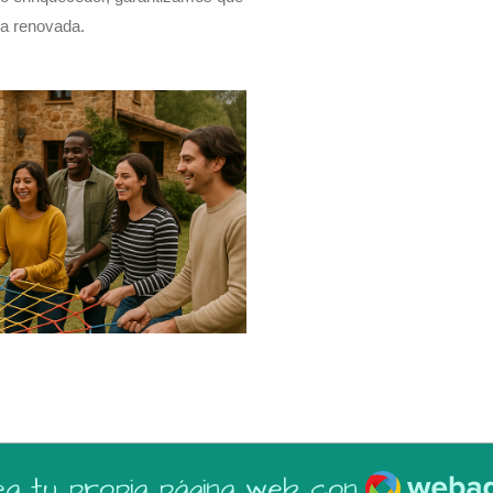
ía renovada.
Webador
a tu propia página web con